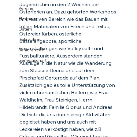
Jugendlichen in den 2 Wochen der 
Vereine
Osterferien an. Dazu gehörten Workshops 
Ehrenamt
im kreativen Bereich wie das Bauen mit 
tollen Materialien von Eitech und Teifoc, 
Ostern
Ostereier färben, österliche 
Dekoration
Bastelangebote, sportliche 
Veranstaltungen wie Volleyball - und 
Seniorentreff
Fussballtuniere. Ausserdem standen 
Gemeinschaft
Ausflüge in die Natur wie die Wanderung 
zum Stausee Deuna und auf dem 
Pirschpfad Gerterode auf dem Plan. 
Zusätzlich gab es tolle Unterstützung von 
vielen ehrenamtlichen Helfern, wie Frau  
Waldhelm, Frau Steinigen, Herrn 
Hildebrandt, Familie Glorius und Andreas 
Dietrich, die uns durch einige Aktivitäten 
begleitet haben und uns auch mit 
Leckereien verköstigt haben, wie z.B.  
Crêpes und Gegrilltes. Wir möchten uns 