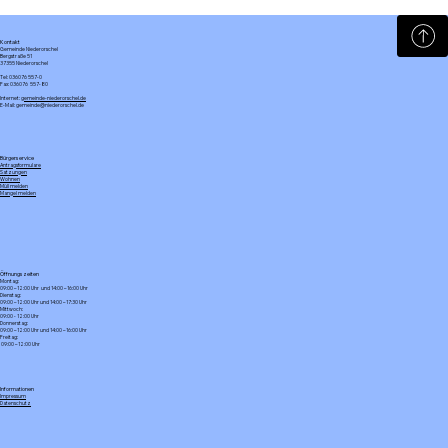
Offene Kinder- und Jugendarbeit in
der Gemeinde nimmt Fahrt auf!
Kontakt
Gemeinde Niederorschel
Bergstraße 51
37355 Niederorschel
Tel: 036076 557-0
Fax: 036076 557-80
Internet:
gemeinde-niederorschel.de
E-Mail: gemeinde@niederorschel.de
Bürgerservice
Antragsformulare
Satzungen
Wohnen
Müll melden
Mangel melden
Öffnungszeiten
Montag:
09:00 – 12:00 Uhr und 14:00 – 16:00 Uhr
Dienstag:
09:00 – 12:00 Uhr und 14:00 – 17:30 Uhr
Mittwoch:
09:00 - 12:00 Uhr
Donnerstag:
09:00 – 12:00 Uhr und 14:00 – 16:00 Uhr
Freitag:
09:00 – 12:00 Uhr
Informationen
Impressum
Datenschutz