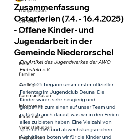
Zusammenfassung
Frühjahrsputz
Osterferien (7.4. - 16.4.2025)
Senioren
- Offene Kinder- und
Karneval
Jugendarbeit in der
Jugendarbeit
Gemeinde Niederorschel
Wandern
Ein Artikel des Jugendwerkes der AWO 
Kinder
Eichsfeld e.V.
Familien
Am 7.4.25 begann unser erster offizieller 
Ausflüge
Ferientag im Jugendclub Deuna. Die 
Kommunikation
Kinder waren sehr neugierig und 
Information
gespannt, zum einen auf unser Team und 
natürlich auch darauf, was wir in den Ferien 
Infrastruktur
alles zu bieten haben. Eine Vielzahl von 
Veranstaltungen
spannenden und abwechslungsreichen 
Aktivitäten boten wir für die Kinder und 
Engagement