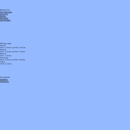
Bürgerservice
Antragsformulare
Satzungen
Wohnen
Müll melden
Mangel melden
Öffnungszeiten
Montag:
09:00 – 12:00 Uhr und 14:00 – 16:00 Uhr
Dienstag:
09:00 – 12:00 Uhr und 14:00 – 17:30 Uhr
Mittwoch:
09:00 - 12:00 Uhr
Donnerstag:
09:00 – 12:00 Uhr und 14:00 – 16:00 Uhr
Freitag:
09:00 – 12:00 Uhr
Informationen
Impressum
Datenschutz