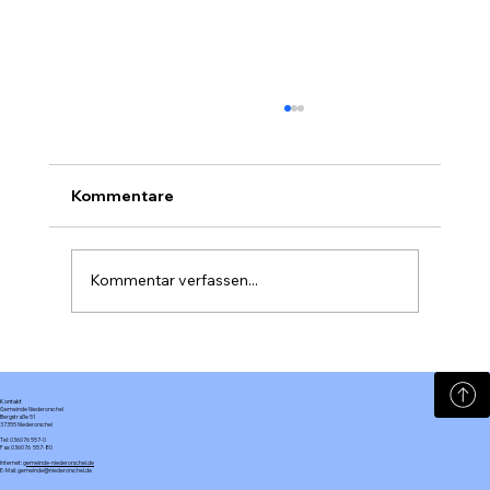
Kommentare
Kommentar verfassen...
🌽 Vollenborn öffnet heute das Mais-
Labyrinth! 🌽
Kontakt
Gemeinde Niederorschel
Bergstraße 51
37355 Niederorschel
Tel: 036076 557-0
Fax: 036076 557-80
Internet:
gemeinde-niederorschel.de
E-Mail: gemeinde@niederorschel.de