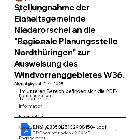
Stellungnahme der
Frühjahrsputz
Einheitsgemeinde
Senioren
Niederorschel an die
Karneval
"Regionale Planungsstelle
Jugendarbeit
Nordthüringen" zur
Wandern
Ausweisung des
Kinder
Windvorranggebietes W36.
Familien
Aktualisiert:
4. Dez. 2025
Ausflüge
Im unteren Bereich befinden sich die PDF-
Kommunikation
Dokumente.
Information
Infrastruktur
SKM_C3350i25102908150-1
.pdf
Veranstaltungen
PDF herunterladen • 2.00MB
Engagement