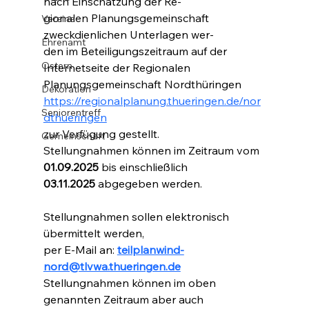
nach Einschätzung der Re-
gionalen Planungsgemeinschaft 
Vereine
zweckdienlichen Unterlagen wer-
Ehrenamt
den im Beteiligungszeitraum auf der 
Ostern
Internetseite der Regionalen
Planungsgemeinschaft Nordthüringen
Dekoration
https://regionalplanung.thueringen.de/nor
Seniorentreff
dthueringen
zur Verfügung gestellt.
Gemeinschaft
Stellungnahmen können im Zeitraum vom 
01.09.2025
 bis einschließlich 
03.11.2025
 abgegeben werden.
Stellungnahmen sollen elektronisch 
übermittelt werden,
per E-Mail an: 
teilplanwind-
nord@tlvwa.thueringen.de
Stellungnahmen können im oben 
genannten Zeitraum aber auch