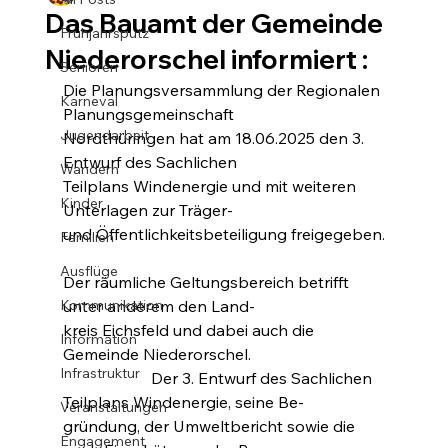
Das Bauamt der Gemeinde
Frühjahrsputz
Niederorschel informiert :
Senioren
Die Planungsversammlung der Regionalen 
Karneval
Planungsgemeinschaft
Jugendarbeit
Nordthüringen hat am 18.06.2025 den 3. 
Entwurf des Sachlichen
Wandern
Teilplans Windenergie und mit weiteren 
Kinder
Unterlagen zur Träger-
und Öffentlichkeitsbeteiligung freigegeben.
Familien
Ausflüge
Der räumliche Geltungsbereich betrifft 
Kommunikation
unter anderem den Land-
kreis Eichsfeld und dabei auch die 
Information
Gemeinde Niederorschel.                                 
Infrastruktur
                      Der 3. Entwurf des Sachlichen 
Teilplans Windenergie, seine Be-
Veranstaltungen
gründung, der Umweltbericht sowie die 
Engagement