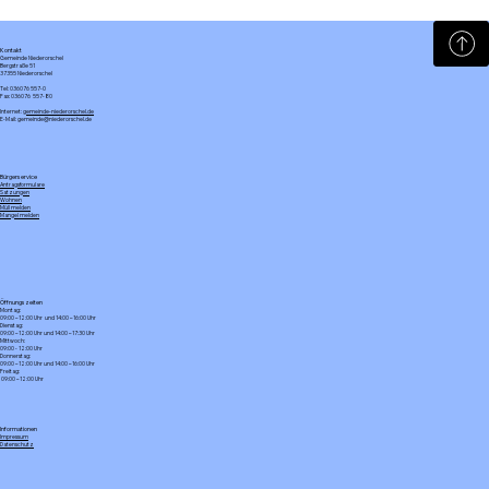
🌽 Vollenborn öffnet heute das Mais-
Labyrinth! 🌽
Kontakt
Gemeinde Niederorschel
Bergstraße 51
37355 Niederorschel
Tel: 036076 557-0
Fax: 036076 557-80
Internet:
gemeinde-niederorschel.de
E-Mail: gemeinde@niederorschel.de
Bürgerservice
Antragsformulare
Satzungen
Wohnen
Müll melden
Mangel melden
Öffnungszeiten
Montag:
09:00 – 12:00 Uhr und 14:00 – 16:00 Uhr
Dienstag:
09:00 – 12:00 Uhr und 14:00 – 17:30 Uhr
Mittwoch:
09:00 - 12:00 Uhr
Donnerstag:
09:00 – 12:00 Uhr und 14:00 – 16:00 Uhr
Freitag:
09:00 – 12:00 Uhr
Informationen
Impressum
Datenschutz