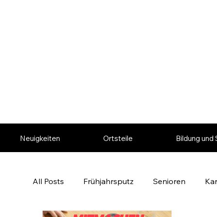
Neuigkeiten
Ortsteile
Bildung und 
All Posts
Frühjahrsputz
Senioren
Ka