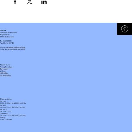
Kontakt
Gemeinde Niederorschel
Bergstraße 51
37355 Niederorschel
Tel: 036076 557-0
Fax: 036076 557-80
Internet:
gemeinde-niederorschel.de
E-Mail: gemeinde@niederorschel.de
Bürgerservice
Antragsformulare
Satzungen
Wohnen
Müll melden
Mangel melden
Öffnungszeiten
Montag:
09:00 – 12:00 Uhr und 14:00 – 16:00 Uhr
Dienstag:
09:00 – 12:00 Uhr und 14:00 – 17:30 Uhr
Mittwoch:
09:00 - 12:00 Uhr
Donnerstag:
09:00 – 12:00 Uhr und 14:00 – 16:00 Uhr
Freitag:
09:00 – 12:00 Uhr