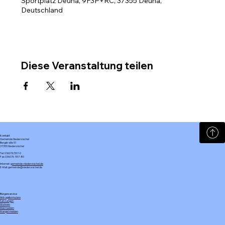
Sportplatz Deuna, 9F3P+RC, 37355 Deuna,
Deutschland
Diese Veranstaltung teilen
Kontakt
Gemeinde Niederorschel
Bergstraße 51
37355 Niederorschel
Tel: 036076 557-0
Fax: 036076 557-80
Internet:
gemeinde-niederorschel.de
E-Mail: gemeinde@niederorschel.de
Bürgerservice
Antragsformulare
Satzungen
Wohnen
Müll melden
Mangel melden