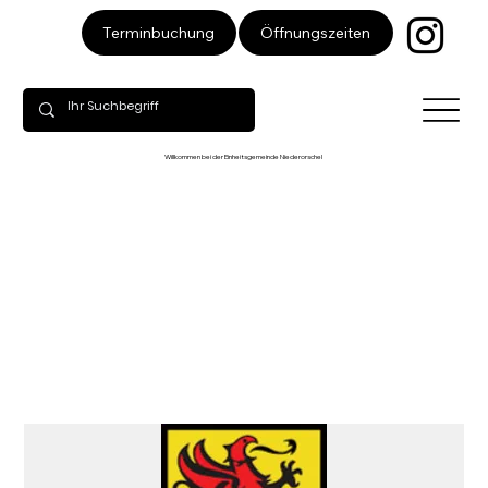
Öffnungszeiten
Terminbuchung
Willkommen bei der Einheitsgemeinde Niederorschel