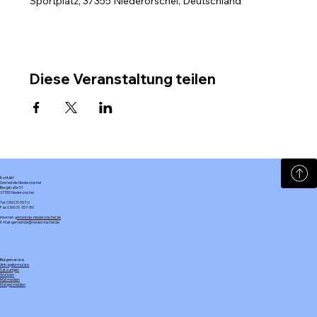
Sportplatz, 37355 Niederorschel, Deutschland
Diese Veranstaltung teilen
Kontakt
Gemeinde Niederorschel
Bergstraße 51
37355 Niederorschel
Tel: 036076 557-0
Fax: 036076 557-80
Internet:
gemeinde-niederorschel.de
E-Mail: gemeinde@niederorschel.de
Bürgerservice
Antragsformulare
Satzungen
Wohnen
Müll melden
Mangel melden