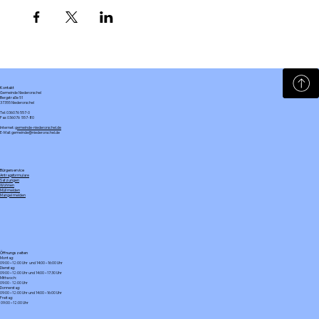
Kontakt
Gemeinde Niederorschel
Bergstraße 51
37355 Niederorschel
Tel: 036076 557-0
Fax: 036076 557-80
Internet:
gemeinde-niederorschel.de
E-Mail: gemeinde@niederorschel.de
Bürgerservice
Antragsformulare
Satzungen
Wohnen
Müll melden
Mangel melden
Öffnungszeiten
Montag:
09:00 – 12:00 Uhr und 14:00 – 16:00 Uhr
Dienstag:
09:00 – 12:00 Uhr und 14:00 – 17:30 Uhr
Mittwoch:
09:00 - 12:00 Uhr
Donnerstag:
09:00 – 12:00 Uhr und 14:00 – 16:00 Uhr
Freitag:
09:00 – 12:00 Uhr