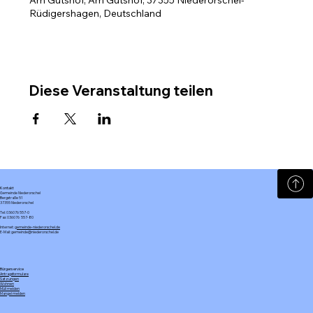
Am Gutshof, Am Gutshof, 37355 Niederorschel-
Rüdigershagen, Deutschland
Diese Veranstaltung teilen
Kontakt
Gemeinde Niederorschel
Bergstraße 51
37355 Niederorschel
Tel: 036076 557-0
Fax: 036076 557-80
Internet:
gemeinde-niederorschel.de
E-Mail: gemeinde@niederorschel.de
Bürgerservice
Antragsformulare
Satzungen
Wohnen
Müll melden
Mangel melden