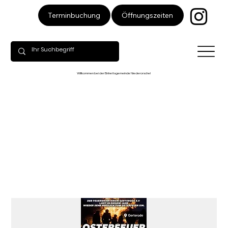
Öffnungszeiten
Terminbuchung
Willkommen bei der Einheitsgemeinde Niederorschel