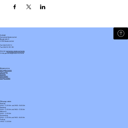
Kontakt
Gemeinde Niederorschel
Bergstraße 51
37355 Niederorschel
Tel: 036076 557-0
Fax: 036076 557-80
Internet:
gemeinde-niederorschel.de
E-Mail: gemeinde@niederorschel.de
Bürgerservice
Antragsformulare
Satzungen
Wohnen
Müll melden
Mangel melden
Öffnungszeiten
Montag:
09:00 – 12:00 Uhr und 14:00 – 16:00 Uhr
Dienstag:
09:00 – 12:00 Uhr und 14:00 – 17:30 Uhr
Mittwoch:
09:00 - 12:00 Uhr
Donnerstag:
09:00 – 12:00 Uhr und 14:00 – 16:00 Uhr
Freitag:
09:00 – 12:00 Uhr