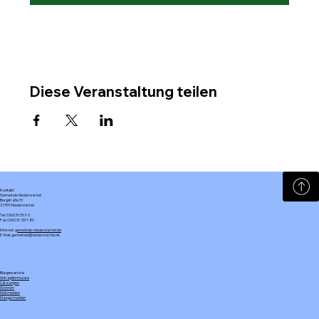
Diese Veranstaltung teilen
Kontakt
Gemeinde Niederorschel
Bergstraße 51
37355 Niederorschel
Tel: 036076 557-0
Fax: 036076 557-80
Internet:
gemeinde-niederorschel.de
E-Mail: gemeinde@niederorschel.de
Bürgerservice
Antragsformulare
Satzungen
Wohnen
Müll melden
Mangel melden