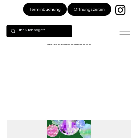
Öffnungszeiten
Terminbuchung
Willkommen bei der Einheitsgemeinde Niederorschel