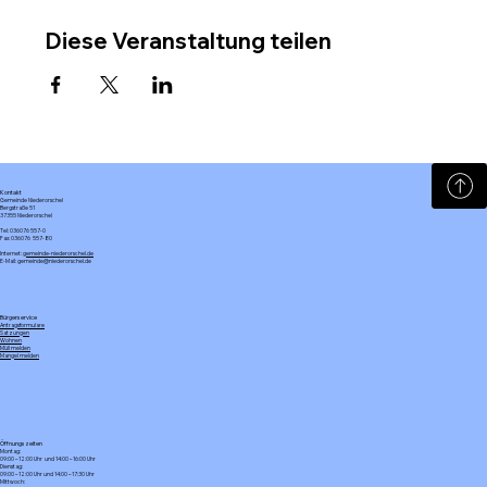
Diese Veranstaltung teilen
Kontakt
Gemeinde Niederorschel
Bergstraße 51
37355 Niederorschel
Tel: 036076 557-0
Fax: 036076 557-80
Internet:
gemeinde-niederorschel.de
E-Mail: gemeinde@niederorschel.de
Bürgerservice
Antragsformulare
Satzungen
Wohnen
Müll melden
Mangel melden
Öffnungszeiten
Montag:
09:00 – 12:00 Uhr und 14:00 – 16:00 Uhr
Dienstag:
09:00 – 12:00 Uhr und 14:00 – 17:30 Uhr
Mittwoch: