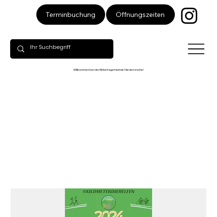
Öffnungszeiten
Terminbuchung
Willkommen bei der Einheitsgemeinde Niederorschel