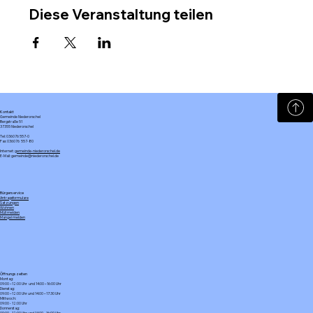
Diese Veranstaltung teilen
Kontakt
Gemeinde Niederorschel
Bergstraße 51
37355 Niederorschel
Tel: 036076 557-0
Fax: 036076 557-80
Internet:
gemeinde-niederorschel.de
E-Mail: gemeinde@niederorschel.de
Bürgerservice
Antragsformulare
Satzungen
Wohnen
Müll melden
Mangel melden
Öffnungszeiten
Montag:
09:00 – 12:00 Uhr und 14:00 – 16:00 Uhr
Dienstag:
09:00 – 12:00 Uhr und 14:00 – 17:30 Uhr
Mittwoch:
09:00 - 12:00 Uhr
Donnerstag:
09:00 – 12:00 Uhr und 14:00 – 16:00 Uhr