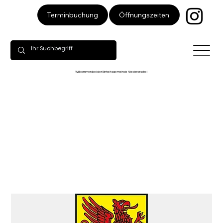
Öffnungszeiten
Terminbuchung
Willkommen bei der Einheitsgemeinde Niederorschel