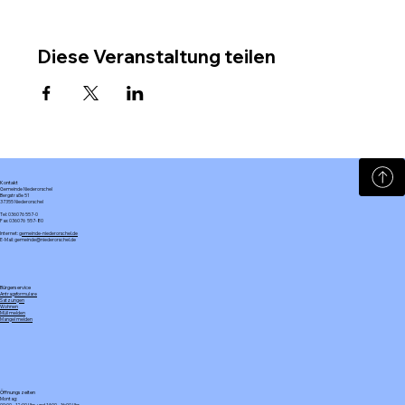
Diese Veranstaltung teilen
Kontakt
Gemeinde Niederorschel
Bergstraße 51
37355 Niederorschel
Tel: 036076 557-0
Fax: 036076 557-80
Internet:
gemeinde-niederorschel.de
E-Mail: gemeinde@niederorschel.de
Bürgerservice
Antragsformulare
Satzungen
Wohnen
Müll melden
Mangel melden
Öffnungszeiten
Montag:
09:00 – 12:00 Uhr und 14:00 – 16:00 Uhr