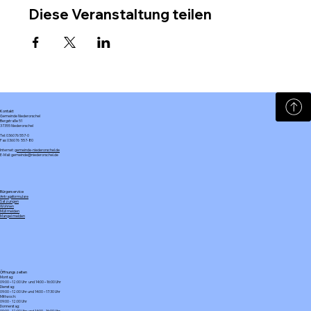
Diese Veranstaltung teilen
Kontakt
Gemeinde Niederorschel
Bergstraße 51
37355 Niederorschel
Tel: 036076 557-0
Fax: 036076 557-80
Internet:
gemeinde-niederorschel.de
E-Mail: gemeinde@niederorschel.de
Bürgerservice
Antragsformulare
Satzungen
Wohnen
Müll melden
Mangel melden
Öffnungszeiten
Montag:
09:00 – 12:00 Uhr und 14:00 – 16:00 Uhr
Dienstag:
09:00 – 12:00 Uhr und 14:00 – 17:30 Uhr
Mittwoch:
09:00 - 12:00 Uhr
Donnerstag:
09:00 – 12:00 Uhr und 14:00 – 16:00 Uhr