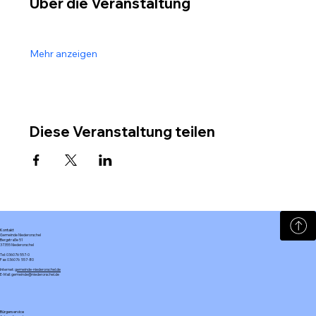
Über die Veranstaltung
Mehr anzeigen
Diese Veranstaltung teilen
Kontakt
Gemeinde Niederorschel
Bergstraße 51
37355 Niederorschel
Tel: 036076 557-0
Fax: 036076 557-80
Internet:
gemeinde-niederorschel.de
E-Mail: gemeinde@niederorschel.de
Bürgerservice