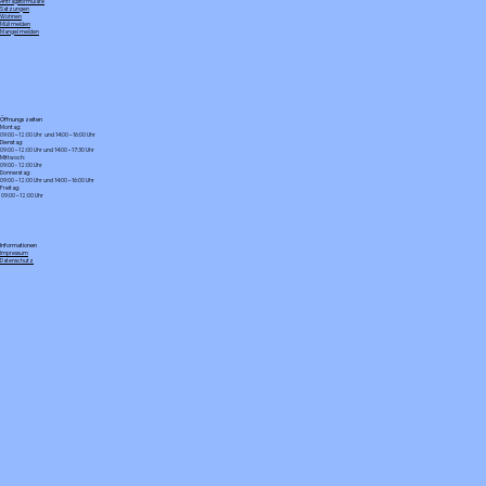
Antragsformulare
Satzungen
Wohnen
Müll melden
Mangel melden
Öffnungszeiten
Montag:
09:00 – 12:00 Uhr und 14:00 – 16:00 Uhr
Dienstag:
09:00 – 12:00 Uhr und 14:00 – 17:30 Uhr
Mittwoch:
09:00 - 12:00 Uhr
Donnerstag:
09:00 – 12:00 Uhr und 14:00 – 16:00 Uhr
Freitag:
09:00 – 12:00 Uhr
Informationen
Impressum
Datenschutz