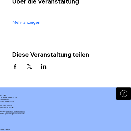
Über die Veranstaltung
Mehr anzeigen
Diese Veranstaltung teilen
Kontakt
Gemeinde Niederorschel
Bergstraße 51
37355 Niederorschel
Tel: 036076 557-0
Fax: 036076 557-80
Internet:
gemeinde-niederorschel.de
E-Mail: gemeinde@niederorschel.de
Bürgerservice