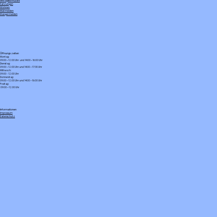
Antragsformulare
Satzungen
Wohnen
Müll melden
Mangel melden
Öffnungszeiten
Montag:
09:00 – 12:00 Uhr und 14:00 – 16:00 Uhr
Dienstag:
09:00 – 12:00 Uhr und 14:00 – 17:30 Uhr
Mittwoch:
09:00 - 12:00 Uhr
Donnerstag:
09:00 – 12:00 Uhr und 14:00 – 16:00 Uhr
Freitag:
09:00 – 12:00 Uhr
Informationen
Impressum
Datenschutz