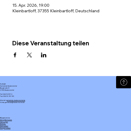
15. Apr. 2026, 19:00
Kleinbartloff, 37355 Kleinbartloff, Deutschland
Diese Veranstaltung teilen
Kontakt
Gemeinde Niederorschel
Bergstraße 51
37355 Niederorschel
Tel: 036076 557-0
Fax: 036076 557-80
Internet:
gemeinde-niederorschel.de
E-Mail: gemeinde@niederorschel.de
Bürgerservice
Antragsformulare
Satzungen
Wohnen
Müll melden
Mangel melden