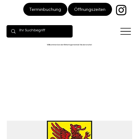
Öffnungszeiten
Terminbuchung
Willkommen bei der Einheitsgemeinde Niederorschel