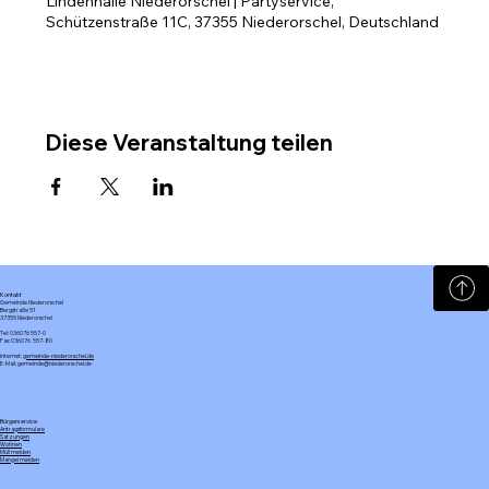
Lindenhalle Niederorschel | Partyservice,
Schützenstraße 11C, 37355 Niederorschel, Deutschland
Diese Veranstaltung teilen
Kontakt
Gemeinde Niederorschel
Bergstraße 51
37355 Niederorschel
Tel: 036076 557-0
Fax: 036076 557-80
Internet:
gemeinde-niederorschel.de
E-Mail: gemeinde@niederorschel.de
Bürgerservice
Antragsformulare
Satzungen
Wohnen
Müll melden
Mangel melden