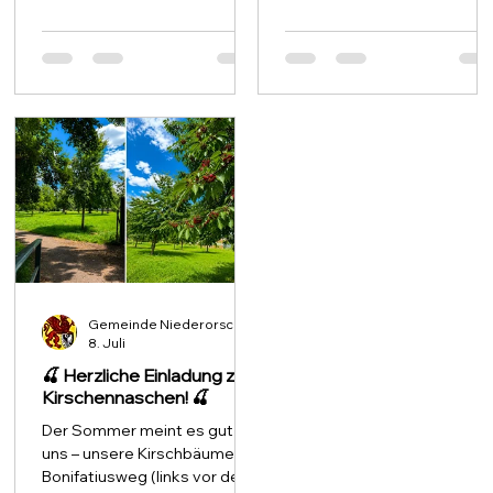
mit Bildern und eine für
Schulkinder mit kniffligen
Fragen. 🧩 An jeder Station
löst ihr eine Aufgabe und
sammelt Buchstaben, die a
Ende ein geheimes
Lösungswort ergeben. 🤫🔤
🚜 Folgt einfach der
Traktorspur: sie führt euch
direkt zum Startpunkt des
Maislabyrinths. Dann heißt e
den richtigen Weg fin
Gemeinde Niederorschel
8. Juli
🍒 Herzliche Einladung zum
Kirschennaschen! 🍒
Der Sommer meint es gut mit
uns – unsere Kirschbäume am
Bonifatiusweg (links vor der