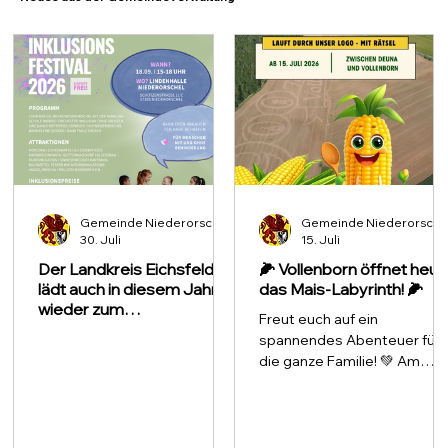
Gemeinde Niederorschel
Gemeinde Niederorsche
30. Juli
15. Juli
Der Landkreis Eichsfeld
🌽 Vollenborn öffnet heut
lädt auch in diesem Jahr
das Mais-Labyrinth! 🌽
wieder zum
Freut euch auf ein
Inklusionsfestival ein.
spannendes Abenteuer für
die ganze Familie! 💚 Am
Eingang erhaltet ihr euren
Laufzettel. Es gibt zwei
verschiedene Rätselrouten:
eine für Kindergartenkinder