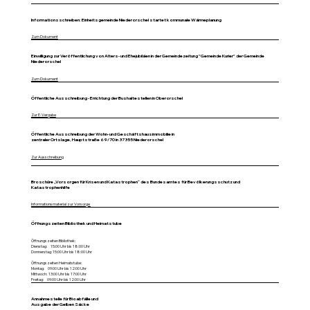
Informationsschreiben: Einheitsgemeinde Niederorschel startet kommunale Wärmeplanung
Zum Dokument
Einwilligung zur Veröffentlichung von Alters- und Ehejubiläen in der Gemeindezeitung "Gemeinde Kurier" der Gemeinde
Niederorschel
Zum Dokument
Öffentliche Ausschreibung - Errichtung der Bushaltestellen in Oberorschel
Zur E-Vergabe
Öffentliche Ausschreibung der Wohn- und Geschäftshausimmobilie in
zentraler Ortslage, Hauptstraße 69/70 in 37355 Niederorschel
Zur Ausschreibung
Broschüre „Vorsorgen für Krisen und Katastrophen“ des Bundesamtes für Bevölkerungsschutz und
Katastrophenhilfe
Informationsmaterial zur Vorsorge
Öffnungszeiten Bibliothek und Heimatstube
Öffnungszeiten Bibliothek:
Dienstag: 15:00 Uhr bis 18:00 Uhr
Donnerstag: 15:00 Uhr bis 18:00 Uhr
Öffnungszeiten Heimatstube:
Montag: 09:00 Uhr bis 12:00 Uhr
Mittwoch: 13:00 Uhr bis 17:00 Uhr
Freitag: 09:00 Uhr bis 12:00 Uhr
Annahmestelle für Bioabfälle und
Ausgabe der Gelben Säcke