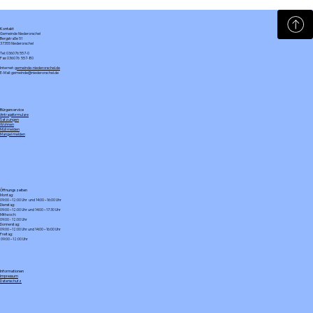
Kontakt
Gemeinde Niederorschel
Bergstraße 51
37355 Niederorschel
Tel: 036076 557-0
Fax: 036076 557-80
Internet:
gemeinde-niederorschel.de
E-Mail: gemeinde@niederorschel.de
Bürgerservice
Antragsformulare
Satzungen
Wohnen
Müll melden
Mangel melden
Öffnungszeiten
Montag:
09:00 – 12:00 Uhr und 14:00 – 16:00 Uhr
Dienstag:
09:00 – 12:00 Uhr und 14:00 – 17:30 Uhr
Mittwoch:
09:00 - 12:00 Uhr
Donnerstag:
09:00 – 12:00 Uhr und 14:00 – 16:00 Uhr
Freitag:
09:00 – 12:00 Uhr
Informationen
Impressum
Datenschutz