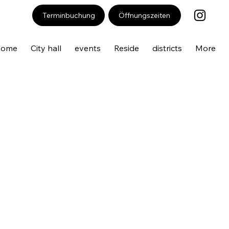
Öffnungszeiten
Terminbuchung
Home
City hall
events
Reside
districts
More