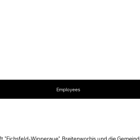
Employees
 "Eichsfeld-Wipperaue", Breitenworbis und die Gemein