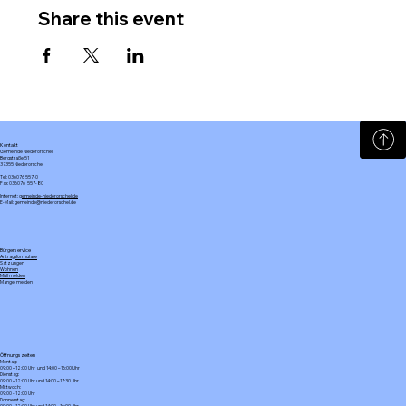
Share this event
Kontakt
Gemeinde Niederorschel
Bergstraße 51
37355 Niederorschel
Tel: 036076 557-0
Fax: 036076 557-80
Internet:
gemeinde-niederorschel.de
E-Mail: gemeinde@niederorschel.de
Bürgerservice
Antragsformulare
Satzungen
Wohnen
Müll melden
Mangel melden
Öffnungszeiten
Montag:
09:00 – 12:00 Uhr und 14:00 – 16:00 Uhr
Dienstag:
09:00 – 12:00 Uhr und 14:00 – 17:30 Uhr
Mittwoch:
09:00 - 12:00 Uhr
Donnerstag:
09:00 – 12:00 Uhr und 14:00 – 16:00 Uhr