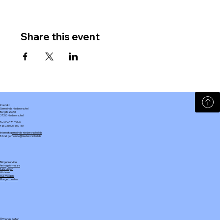
Share this event
Kontakt
Gemeinde Niederorschel
Bergstraße 51
37355 Niederorschel
Tel: 036076 557-0
Fax: 036076 557-80
Internet:
gemeinde-niederorschel.de
E-Mail: gemeinde@niederorschel.de
Bürgerservice
Antragsformulare
Satzungen
Wohnen
Müll melden
Mangel melden
Öffnungszeiten