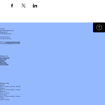
Kontakt
Gemeinde Niederorschel
Bergstraße 51
37355 Niederorschel
Tel: 036076 557-0
Fax: 036076 557-80
Internet:
gemeinde-niederorschel.de
E-Mail: gemeinde@niederorschel.de
Bürgerservice
Antragsformulare
Satzungen
Wohnen
Müll melden
Mangel melden
Öffnungszeiten
Montag:
09:00 – 12:00 Uhr und 14:00 – 16:00 Uhr
Dienstag:
09:00 – 12:00 Uhr und 14:00 – 17:30 Uhr
Mittwoch:
09:00 - 12:00 Uhr
Donnerstag:
09:00 – 12:00 Uhr und 14:00 – 16:00 Uhr
Freitag:
09:00 – 12:00 Uhr