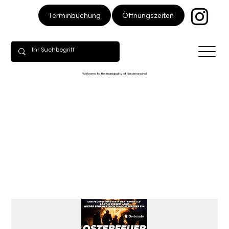
Öffnungszeiten
Terminbuchung
Welcome to the municipality of Niederorschel