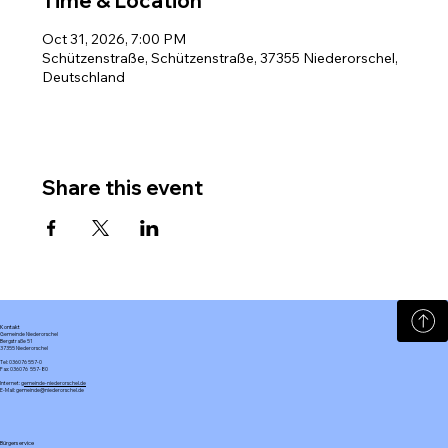
Time & Location
Oct 31, 2026, 7:00 PM
Schützenstraße, Schützenstraße, 37355 Niederorschel,
Deutschland
Share this event
Kontakt
Gemeinde Niederorschel
Bergstraße 51
37355 Niederorschel
Tel: 036076 557-0
Fax: 036076 557-80
Internet:
gemeinde-niederorschel.de
E-Mail: gemeinde@niederorschel.de
Bürgerservice