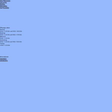
Antragsformulare
Satzungen
Wohnen
Müll melden
Mangel melden
Öffnungszeiten
Montag:
09:00 – 12:00 Uhr und 14:00 – 16:00 Uhr
Dienstag:
09:00 – 12:00 Uhr und 14:00 – 17:30 Uhr
Mittwoch:
09:00 - 12:00 Uhr
Donnerstag:
09:00 – 12:00 Uhr und 14:00 – 16:00 Uhr
Freitag:
09:00 – 12:00 Uhr
Informationen
Impressum
Datenschutz