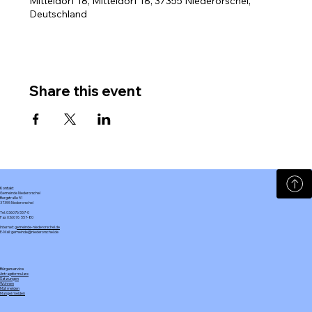
Mitteldorf 18, Mitteldorf 18, 37355 Niederorschel,
Deutschland
Share this event
Kontakt
Gemeinde Niederorschel
Bergstraße 51
37355 Niederorschel
Tel: 036076 557-0
Fax: 036076 557-80
Internet:
gemeinde-niederorschel.de
E-Mail: gemeinde@niederorschel.de
Bürgerservice
Antragsformulare
Satzungen
Wohnen
Müll melden
Mangel melden