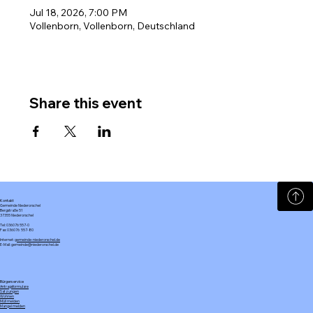
Jul 18, 2026, 7:00 PM
Vollenborn, Vollenborn, Deutschland
Share this event
Kontakt
Gemeinde Niederorschel
Bergstraße 51
37355 Niederorschel
Tel: 036076 557-0
Fax: 036076 557-80
Internet:
gemeinde-niederorschel.de
E-Mail: gemeinde@niederorschel.de
Bürgerservice
Antragsformulare
Satzungen
Wohnen
Müll melden
Mangel melden