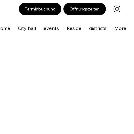
Öffnungszeiten
Terminbuchung
Home
City hall
events
Reside
districts
More