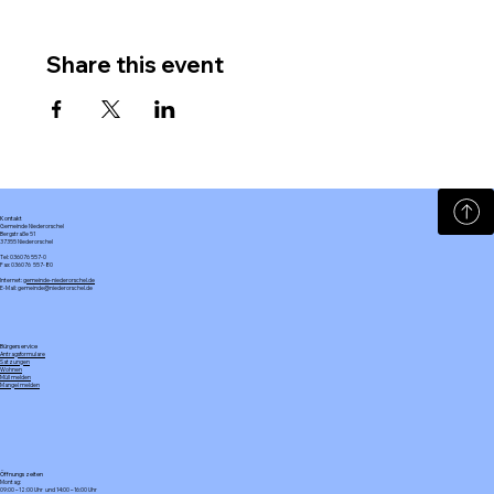
Share this event
Kontakt
Gemeinde Niederorschel
Bergstraße 51
37355 Niederorschel
Tel: 036076 557-0
Fax: 036076 557-80
Internet:
gemeinde-niederorschel.de
E-Mail: gemeinde@niederorschel.de
Bürgerservice
Antragsformulare
Satzungen
Wohnen
Müll melden
Mangel melden
Öffnungszeiten
Montag:
09:00 – 12:00 Uhr und 14:00 – 16:00 Uhr