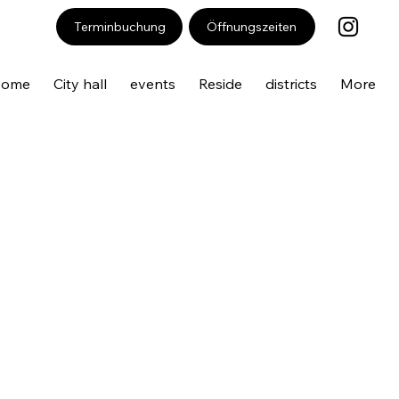
Öffnungszeiten
Terminbuchung
Home
City hall
events
Reside
districts
More