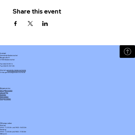
Share this event
Kontakt
Gemeinde Niederorschel
Bergstraße 51
37355 Niederorschel
Tel: 036076 557-0
Fax: 036076 557-80
Internet:
gemeinde-niederorschel.de
E-Mail: gemeinde@niederorschel.de
Bürgerservice
Antragsformulare
Satzungen
Wohnen
Müll melden
Mangel melden
Öffnungszeiten
Montag:
09:00 – 12:00 Uhr und 14:00 – 16:00 Uhr
Dienstag:
09:00 – 12:00 Uhr und 14:00 – 17:30 Uhr
Mittwoch: