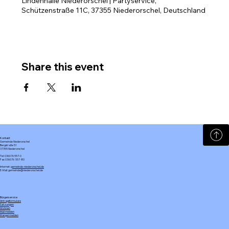
Lindenhalle Niederorschel | Partyservice,
Schützenstraße 11C, 37355 Niederorschel, Deutschland
Share this event
Kontakt
Gemeinde Niederorschel
Bergstraße 51
37355 Niederorschel
Tel: 036076 557-0
Fax: 036076 557-80
Internet:
gemeinde-niederorschel.de
E-Mail: gemeinde@niederorschel.de
Bürgerservice
Antragsformulare
Satzungen
Wohnen
Müll melden
Mangel melden