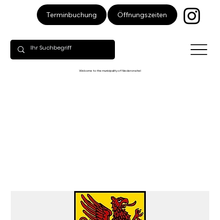
Öffnungszeiten
Terminbuchung
Welcome to the municipality of Niederorschel