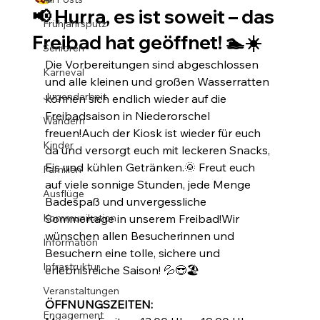
📢 Hurra, es ist soweit – das
Frühjahrsputz
Freibad hat geöffnet! 🏊☀️
Senioren
Die Vorbereitungen sind abgeschlossen 
Karneval
und alle kleinen und großen Wasserratten 
Jugendarbeit
können sich endlich wieder auf die 
Freibadsaison in Niederorschel 
Wandern
freuen!Auch der Kiosk ist wieder für euch 
Kinder
da und versorgt euch mit leckeren Snacks, 
Eis und kühlen Getränken.🌞 Freut euch 
Familien
auf viele sonnige Stunden, jede Menge 
Ausflüge
Badespaß und unvergessliche 
Kommunikation
Sommertage in unserem Freibad!Wir 
wünschen allen Besucherinnen und 
Information
Besuchern eine tolle, sichere und 
Infrastruktur
erlebnisreiche Saison! 💦😎🏖️
Veranstaltungen
ÖFFNUNGSZEITEN: 
Engagement