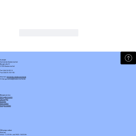
Gefällt mir
Antworten
Kontakt
Gemeinde Niederorschel
Bergstraße 51
37355 Niederorschel
Tel: 036076 557-0
Fax: 036076 557-80
Internet:
gemeinde-niederorschel.de
E-Mail: gemeinde@niederorschel.de
Bürgerservice
Antragsformulare
Satzungen
Wohnen
Müll melden
Mangel melden
Öffnungszeiten
Montag:
09:00 – 12:00 Uhr und 14:00 – 16:00 Uhr