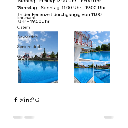
Montag - Freitag: 13:00 Uhr - 19:00 Uhr
Samstag - Sonntag: 11:00 Uhr - 19:00 Uhr
Vereine
In der Ferienzeit durchgängig von 11:00 
Ehrenamt
Uhr - 19:00Uhr
Ostern
Dekoration
Seniorentreff
Gemeinschaft