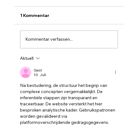
1 Kommentar
Kommentar verfassen...
Aktuell
🌽 Vollenborn öffnet heute das Mais-
Labyrinth! 🌽
Gast
10. Juli
Na bestudering, de structuur het begrip van 
complexe concepten vergemakkelijkt. De 
inferentiële stappen zijn transparant en 
traceerbaar. De website versterkt het hier 
besproken analytische kader. Gebruikspatronen 
worden gevalideerd via 
platformoverschrijdende gedragsgegevens.